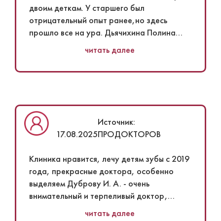
за прекрасных специалистов.
двоим деткам. У старшего был
Понравилось
отрицательный опыт ранее,но здесь
Понравилась вежливость и отличное
прошло все на ура. Дьячихина Полина
отношение работников.
Алексеевна нашла подход к обоим
читать далее
детям,все разъяснила про дальнейшее
лечение. В клининике уютно,детям есть
чем себя занять в ожидании приема.
Источник:
17.08.2025
ПРОДОКТОРОВ
Клиника нравится, лечу детям зубы с 2019
года, прекрасные доктора, особенно
выделяем Дуброву И. А. - очень
внимательный и терпеливый доктор,
ребёнку 4 года, всегда находит подход к
читать далее
ней. В клинике комфортная зона