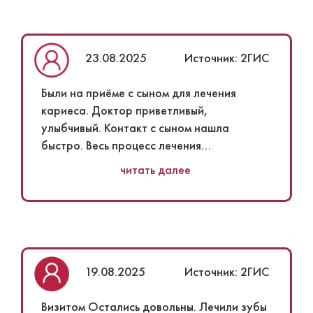
23.08.2025
Источник: 2ГИС
Были на приёме с сыном для лечения
кариеса​. Доктор приветливый,
улыбчивый. Контакт с сыном нашла
быстро. Весь процесс лечения
проговаривала свои действия,
читать далее
спрашивала у сына, как он себя
чувствует, всё ли у него хорошо. Сын
очень боялся укола​, но Венера Гарриевна
сделала всё на высшем уровне. Ребёнок
ничего не участвовал. Весь процесс
лечения занял 30 минут. После доктор
19.08.2025
Источник: 2ГИС
показала фото зуба до и после
процедуры. Спасибо "Доктору Келлеру"
Визитом Остались довольны. Лечили зубы