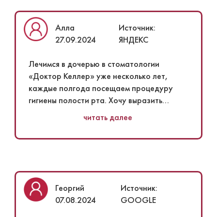
Алла
Источник:
27.09.2024
ЯНДЕКС
Лечимся в дочерью в стоматологии
«Доктор Келлер» уже несколько лет,
каждые полгода посещаем процедуру
гигиены полости рта. Хочу выразить
огромную благодарность доктору Дочь с
читать далее
радостью ходит на каждый прием. С
самого первого приема она нашла
подход и теперь каждый визит в радость,
независимо от того, что мы будем делать,
или же лечить, или удалять зуб, ничего не
страшно. Всегда рассказывает, как все
Георгий
Источник:
будет делать, а ребенок любознательный
07.08.2024
GOOGLE
и это вдвойне приводит в восторг. Если