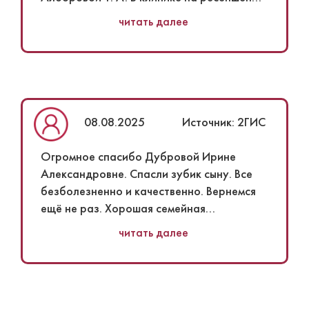
встретили девочки, помогли заполнить
читать далее
документы, были вежливы. Доктор
расположила сына к себе. Ходим к ней на
лечение с удовольствием. Лечение
проходит безболезненно и без слёз.
Рекомендуем Татьяну Андреевну как
прекрасного доктора и мастера своего
08.08.2025
Источник: 2ГИС
дела.
Понравилось
Огромное спасибо Дубровой Ирине
Интерактивный стол в детской зоне.
Александровне. Спасли зубик сыну. Все
безболезненно и качественно. Вернемся
ещё не раз. Хорошая семейная
стоматология, Алборова ТА лучший
читать далее
детский доктор, администраторы и весь
персонал клиники вежливые и
доброжелательные, советую!