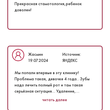
кто-то говорит, что завышенный ценник,
Прекрасная стамотология,ребенок
то значит не уточняли расценки других
доволен!
клиник. Мое мнение, если и начинать с
детства лечить зубы, то у хороших
докторов, которые располагают к себе,
чтобы в будущем было хорошее
впечатление и воспоминания, и не было
страха от обращения к доктору. Тем
более зубы - это то, за чем нужно следить
Жасмин
Источник:
с детства!
19.07.2024
ЯНДЕКС
Мы попали впервые в эту клинику!
Проблема такая, девочке 4 года.. Зубы
надо лечить полный рот и там такая
серьёзная ситуация... Удаление,
пульпиты, надо чистить каналы, ставить
читать далее
коронки, кариес. В обычной
стоматологии, тоже частной, нас не