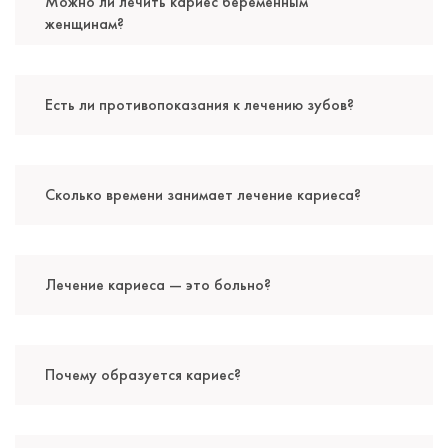
Можно ли лечить кариес беременным
Балясников Владислав Олегович
женщинам?
Стоматолог-терапевт
Первая категория
Специальность: терапия
Есть ли противопоказания к лечению зубов?
Стаж работы: 1 год
Сколько времени занимает лечение кариеса?
Лечение кариеса — это больно?
Почему образуется кариес?
Кочарян Вардан Радикович