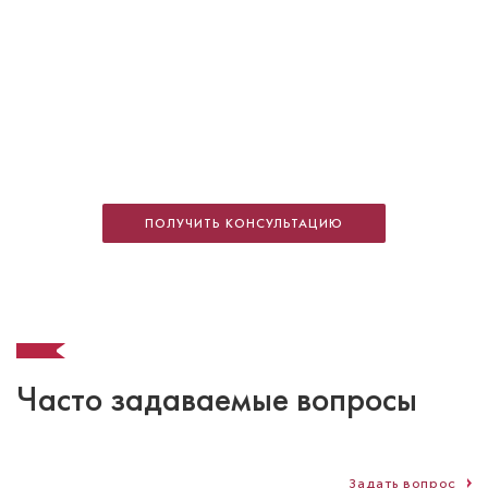
Саркисян Венера Гарриевна
Стоматолог-терапевт
Специальность: терапия
ПОЛУЧИТЬ КОНСУЛЬТАЦИЮ
Стаж работы: 9 лет
Часто задаваемые вопросы
Задать вопрос