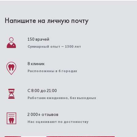
Напишите на личную почту
150 врачей
Суммарный опыт – 1300 лет
8 клиник
Григорьянц Лия Амирановна
Расположены в 6 городах
Стоматолог-терапевт
Специальность: гигиена, терапия
С 8:00 до 21:00
Стаж работы: 26 лет
Работаем ежедневно, без выходных
2 000+ отзывов
Нас оценивают по достоинству