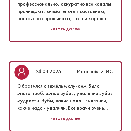
профессионально, аккуратно все каналы
прочищают, внимательны к состоянию,
постоянно спрашивают, все ли хорошо.
Отдельная благодарность Саенко Илье
читать далее
Николаевичу, все рассказал, показал и
при малейшем беспокойстве решает
проблему. Также помещение, есть
кондиционеры (очень спасает в такую
жару), удобные сиденья. На ресепшене
работают замечательные девушки, очень
24.08.2025
Источник: 2ГИС
отзывчивые, несколько раз меняла
телефон, и помогли со всем разобраться.
Обратился с тяжёлым случаем. Было
Понравилось помещение, отношение
много проблемных зубов, удаление зубов
персонала. И то, что все аккуратное и
мудрости. Зубы, какие надо - вылечили,
стерильное.
какие надо - удалили. Все врачи очень
В целом, недостатков не заметила.
понравились. Профессионалы своего
читать далее
Лечилась несколько раз в других
дела. Благодарен хирургу Долгову
клиниках, и частных, и общих, но
Валерию Арифовичу. Врачам-