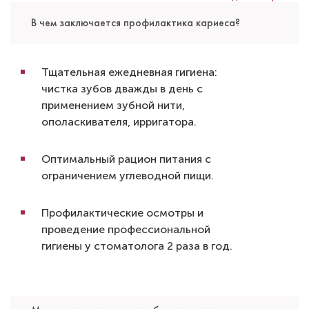
В чем заключается профилактика кариеса?
Саенко Илья Николаевич
Тщательная ежедневная гигиена:
Стоматолог-терапевт
чистка зубов дважды в день с
Специальность: терапия
применением зубной нити,
Стаж работы: 4 года
ополаскивателя, ирригатора.
Оптимальный рацион питания с
ограничением углеводной пищи.
Профилактические осмотры и
проведение профессиональной
гигиены у стоматолога 2 раза в год.