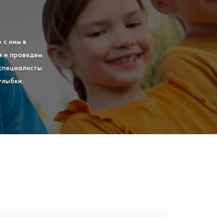
 с ним в
я и проведем
 специалисты
улыбки.