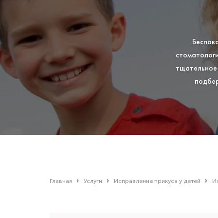
Беспоко
стоматологи
тщательное 
подбер
Главная
Услуги
Исправление прикуса у детей
И