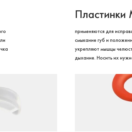
Пластинки
ого
применяются для исправ
или
смыкание губ и положени
ычка
укрепляют мышцы челюст
дыхание. Носить их нужн