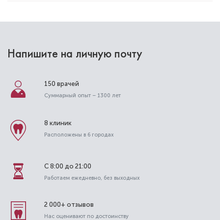
Напишите на личную почту
150 врачей
Суммарный опыт – 1300 лет
Саакян Дарья Артуровна
Стоматолог-терапевт
8 клиник
Специальность: терапия
Расположены в 6 городах
Стаж работы: 2 года
С 8:00 до 21:00
Работаем ежедневно, без выходных
2 000+ отзывов
Нас оценивают по достоинству