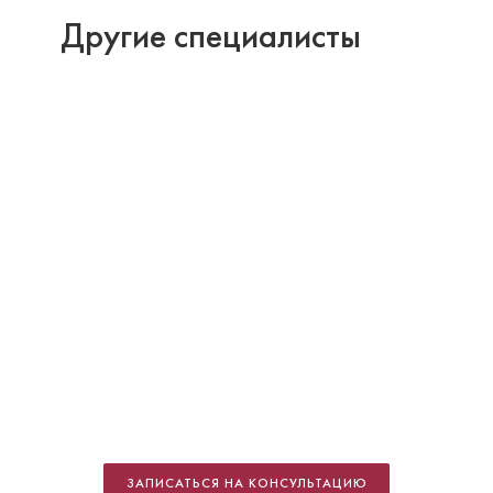
Другие специалисты
Саркисян Венера Гарриевна
Стоматолог-терапевт
Специальность: терапия
ЗАПИСАТЬСЯ НА КОНСУЛЬТАЦИЮ