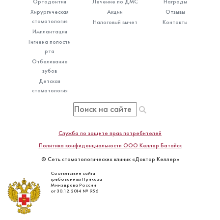
Ортодонтия
Лечение по ДМС
Награды
Хирургическая
Акции
Отзывы
стоматология
Налоговый вычет
Контакты
Имплантация
Гигиена полости
рта
Отбеливание
зубов
Детская
стоматология
Служба по защите прав потребителей
Политика конфиденциальности ООО Келлер Батайск
© Сеть стоматологических клиник «Доктор Келлер»
Соответствие сайта
требованиям Приказа
Минздрава России
от 30.12.2014 № 956