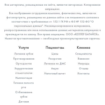
Все материалы, размещенные на сайте, являются авторскими. Копирование
запрещено.
Все изображения сотрудников компании, физических лиц, включая их
фотопортреты, размещены на данном сайте с их письменного согласия в
соответствии с требованиями ст. 152.1 ГК РФ и ФЗ № 152-ФЗ "О
персональных данных". Несанкционированное копирование,
распространение или иное использование данных материалов запрещено и
преследуется по закону. Все права защищены. ООО «КЕЛЛЕР БАТАЙСК».
Имеются противопоказания — необходимо проконсультироваться с врачом.
Услуги
Пациентам
Клиника
Лечение зубов
Цены
Специалисты
Протезирование
Рассрочка
Вакансии
Ортодонтия
Лечение по ДМС
Награды
Хирургическая
Акции
Отзывы
стоматология
Налоговый вычет
Контакты
Имплантация
Гигиена полости
рта
Отбеливание
зубов
Детская