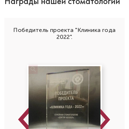
Награды нашей стоматологии
Победитель проекта "Клиника года
да"
2022".
Абасов Явер Фархад Оглы
Стоматолог-ортопед
Специальность: ортопедия, протезирование
Стаж работы: 10 лет
Previous
Next