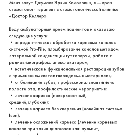
Меня зовут Джумаев Эркин Камолович, я — врач
стоматолог-терапевт в стоматологической клинике
«Доктор Келлер».
Веду амбулаторный приём пациентов и оказываю
следующие услуги:
• эндодонтическая обработка корневых каналов
системой Pro-File, пломбирование каналов методом
латеральной конденсации гуттаперчи, работа с
радиовизиографом, апекслокатором;
• эстетическая и функциональная реставрация зубов
с применением светоотверждаемых материалов;
• отбеливание зубов, профессиональная гигиена
полости рта, профилактические мероприятия;
• лечение кариеса (поверхностный,
средний,глубокий);
• лечение кариеса без сверления (новейшая система
Icon);
• лечение осложнений кариеса (лечение корневых
каналов при таких диагнозах как: пульпит,