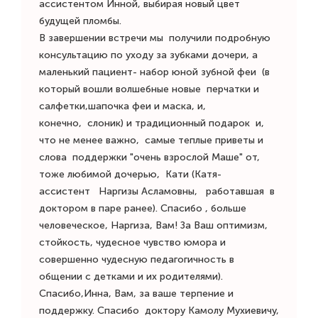
ассистентом Инной, выбирая новый цвет
будущей пломбы.
В завершении встречи мы получили подробную
консультацию по уходу за зубками дочери, а
маленький пациент- набор юной зубной феи (в
который вошли волшебные новые перчатки и
салфетки,шапочка феи и маска, и,
конечно, слоник) и традиционный подарок и,
что не менее важно, самые теплые приветы и
слова поддержки "очень взрослой Маше" от,
тоже любимой дочерью, Кати (Катя-
ассистент Наргизы Асламовны, работавшая в
доктором в паре ранее). Спасибо , больше
человеческое, Наргиза, Вам! За Ваш оптимизм,
стойкость, чудесное чувство юмора и
совершенно чудесную педагогичность в
общении с детками и их родителями).
Спасибо,Инна, Вам, за ваше терпение и
поддержку. Спасибо доктору Камолу Мухиевичу,