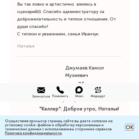
Вы так ловко и артистично влились в
сценарий))). Спасибо администратору за
доброжелательность и теплое отношение. От
души спасибо!
С теплом и уважением, семья Иванчук.
Наталья
Джумаев Камол
Мухиевич
стаж 25 лет
Позвонить
Макс
Маршрут
Записаться
Администратор стоматологии
"Келлер": Доброе утро, Наталья!
Спасибо Вам огромное за такой
Осуществляя просмотр страниц сайта вы даете согласие на
установку cookie-файлов и обработку персональных и
РАССЧИТАТЬ ЦЕНУ ОНЛАЙН
ОК
подробный и развернутый отзыв!
технических данных с использованием сторонних сервисов.
Политика конфиденциальности
.
Читали всей клиникой! Нам Всем