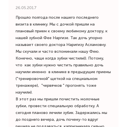
26.05.2017
Прошло полгода после нашего последнего
визита в клинику. Мы с дочкой пришли на
плановый прием к своему любимому доктору, к
нашей зубной Фее Наргизе. Так дочь упорно
называет своего доктора Наригизу Асламовну.
Мы скучали и часто вспоминали нашу Фею.
Конечно, чаще когда зубки чистили)). Потому,
что как зубки нужно чистить правильно дочь
научили именно в клинике в предыдущие приемы
("тренировочной" щеткой на специальном
тренажере), "червячков " прогонять тоже
научили).
В этот раз мы пришли почистить молочные
зубки, провести специальную обработку. А
сегодня планово лечили зубик. Задержались мы
до позднего вечера, дочь почему-то вдруг
решила не поддаваться, капризничала сильно.