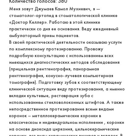
Количество голосов: 380
Меня зовут Джумаев Камол Мухиевич, я —
стоматолог-ортопед в стоматологической клинике
«Доктор Келлер». Работаю в этой клинике
практически со дня ее основания. Веду ежедневный
амбулаторный прием пациентов.
В своей практической деятельности оказываю услуги
по комплексному протезированию. Провожу
подробную консультацию с использованием всех
имеющихся диагностических методов обследования
(прицельная рентгенография, панорамная
рентгенография, конусно-лучевая компьютерная
томография). Подготовку зубов к соответствующему
клинической ситуации виду протезирования, а именно
вкладки культевые, реставрация зуба с
использованием стекловолоконных штифтов. А также
непосредственное протезирование всеми видами
коронок – металлокерамические коронки в
классическом и индивидуальном исполнении , коронки
на основе диоксида циркония, цельнокерамические
коронки, все виды керамических виниров и вкладок. В