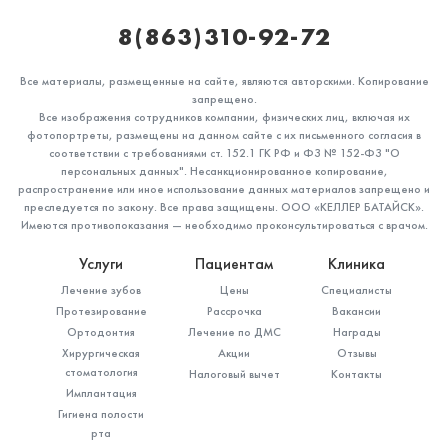
8(863)310-92-72
Все материалы, размещенные на сайте, являются авторскими. Копирование
запрещено.
Все изображения сотрудников компании, физических лиц, включая их
фотопортреты, размещены на данном сайте с их письменного согласия в
соответствии с требованиями ст. 152.1 ГК РФ и ФЗ № 152-ФЗ "О
персональных данных". Несанкционированное копирование,
распространение или иное использование данных материалов запрещено и
преследуется по закону. Все права защищены. ООО «КЕЛЛЕР БАТАЙСК».
Имеются противопоказания — необходимо проконсультироваться с врачом.
Услуги
Пациентам
Клиника
Лечение зубов
Цены
Специалисты
Протезирование
Рассрочка
Вакансии
Ортодонтия
Лечение по ДМС
Награды
Хирургическая
Акции
Отзывы
стоматология
Налоговый вычет
Контакты
Имплантация
Гигиена полости
рта