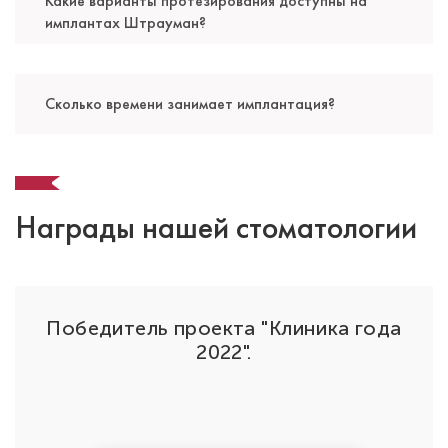
Какие варианты протезирования доступны на
имплантах Штрауман?
Сколько времени занимает имплантация?
Награды нашей стоматологии
Софоян Альбина Андраниковна
Победитель проекта "Клиника года
Стоматолог-ортопед
да"
2022".
Специальность: ортопедия
Стаж работы: 2 года