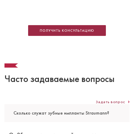
Джумаев Камол Мухиевич
Стоматолог-ортопед
Специальность: ортопедия, протезирование
ПОЛУЧИТЬ КОНСУЛЬТАЦИЮ
Стаж работы: 25 лет
Часто задаваемые вопросы
Задать вопрос
Сколько служат зубные импланты Straumann?
Джумаев Эркин Камолович