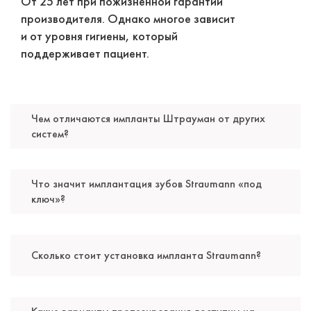
От 25 лет при пожизненной гарантии
Стоматолог-ортопед
производителя. Однако многое зависит
Специальность: ортопедия
и от уровня гигиены, который
Стаж работы: 5 лет
поддерживает пациент.
Чем отличаются импланты Штрауман от других
систем?
Что значит имплантация зубов Straumann «под
ключ»?
Абасов Явер Фархад Оглы
Сколько стоит установка импланта Straumann?
Стоматолог-ортопед
Специальность: ортопедия, протезирование
Стаж работы: 10 лет